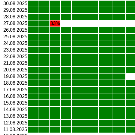
30.08.2025
29.08.2025
28.08.2025
27.08.2025
33%
26.08.2025
25.08.2025
24.08.2025
23.08.2025
22.08.2025
21.08.2025
20.08.2025
19.08.2025
18.08.2025
17.08.2025
16.08.2025
15.08.2025
14.08.2025
13.08.2025
12.08.2025
11.08.2025