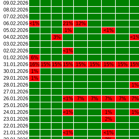
09.02.2026
08.02.2026
07.02.2026
06.02.2026
<1%
21%
12%
05.02.2026
1%
<1%
04.02.2026
3%
<1
03.02.2026
02.02.2026
<1%
01.02.2026
6%
31.01.2026
16%
15%
15%
15%
15%
15%
15%
15%
15
30.01.2026
1%
29.01.2026
1%
28.01.2026
1%
27.01.2026
26.01.2026
<1%
7%
7%
7%
7%
7%
25.01.2026
24.01.2026
<1%
1%
1%
23.01.2026
2%
22.01.2026
21.01.2026
<1%
<1%