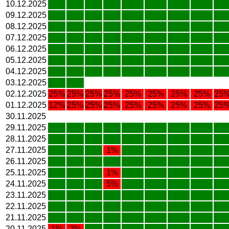
10.12.2025
09.12.2025
08.12.2025
07.12.2025
06.12.2025
05.12.2025
04.12.2025
03.12.2025
02.12.2025
25%
25%
25%
25%
25%
25%
25%
25%
25
01.12.2025
12%
25%
25%
25%
25%
25%
25%
25%
25
30.11.2025
29.11.2025
28.11.2025
27.11.2025
1%
26.11.2025
25.11.2025
1%
24.11.2025
5%
23.11.2025
22.11.2025
21.11.2025
20.11.2025
1%
2%