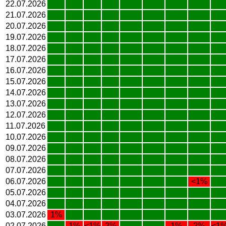
22.07.2026
21.07.2026
20.07.2026
19.07.2026
18.07.2026
17.07.2026
16.07.2026
15.07.2026
14.07.2026
13.07.2026
12.07.2026
11.07.2026
10.07.2026
09.07.2026
08.07.2026
07.07.2026
06.07.2026
<1%
05.07.2026
04.07.2026
03.07.2026
1%
02.07.2026
1%
<1%
2%
1%
2%
<1