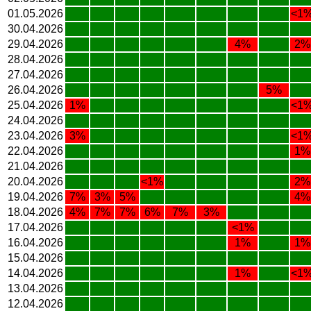
01.05.2026
<1
30.04.2026
29.04.2026
4%
2%
28.04.2026
27.04.2026
26.04.2026
5%
25.04.2026
1%
<1
24.04.2026
23.04.2026
3%
<1
22.04.2026
1%
21.04.2026
20.04.2026
<1%
2%
19.04.2026
7%
3%
5%
4%
18.04.2026
4%
7%
7%
6%
7%
3%
17.04.2026
<1%
16.04.2026
1%
1%
15.04.2026
14.04.2026
1%
<1
13.04.2026
12.04.2026