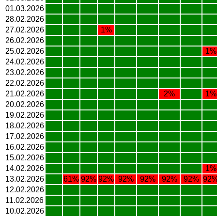
01.03.2026
28.02.2026
27.02.2026
1%
26.02.2026
25.02.2026
1%
24.02.2026
23.02.2026
22.02.2026
21.02.2026
2%
1%
20.02.2026
19.02.2026
18.02.2026
17.02.2026
16.02.2026
15.02.2026
14.02.2026
1%
13.02.2026
61%
92%
92%
92%
92%
92%
92%
92
12.02.2026
11.02.2026
10.02.2026