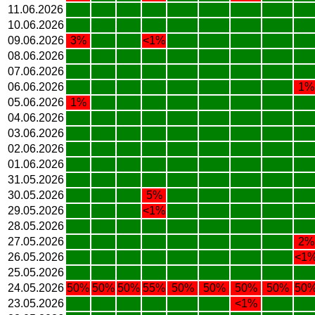
11.06.2026
10.06.2026
09.06.2026
3%
<1%
08.06.2026
07.06.2026
06.06.2026
1%
05.06.2026
1%
04.06.2026
03.06.2026
02.06.2026
01.06.2026
31.05.2026
30.05.2026
5%
29.05.2026
<1%
28.05.2026
27.05.2026
2%
26.05.2026
<1
25.05.2026
24.05.2026
50%
50%
50%
55%
50%
50%
50%
50%
50
23.05.2026
<1%